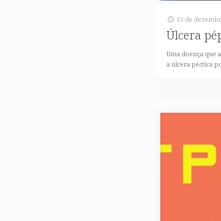
15 de dezembr
Úlcera pé
Uma doença que af
a úlcera péctica 