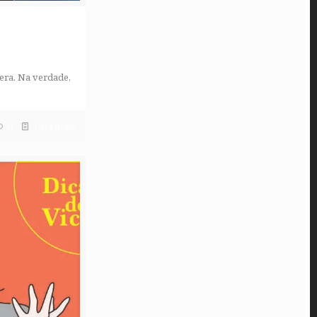
era. Na verdade,
0
Leia mais