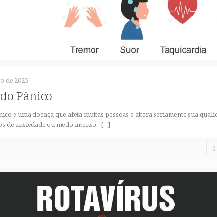
o de 2025
do Pânico
ico é uma doença que afeta muitas pessoas e altera seriamente sua quali
os de ansiedade ou medo intenso.
[…]