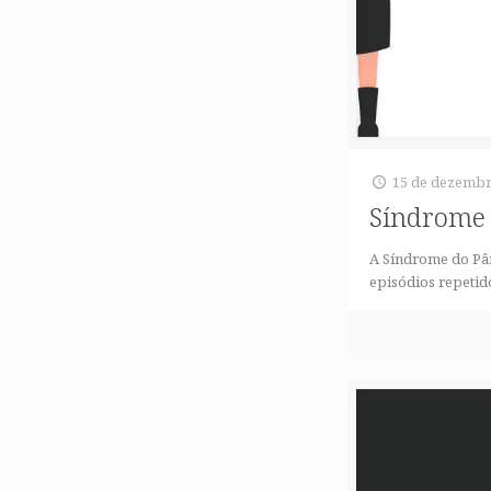
15 de dezembr
Síndrome 
A Síndrome do Pân
episódios repetid