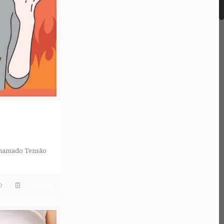
 chamado Tensão
0
Leia mais