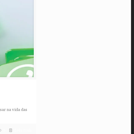
sar na vida das
0
Leia mais