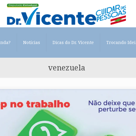
enda?
Notícias
Dicas do Dr. Vicente
Trocando Idei
venezuela