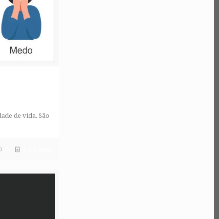
dade de vida. São
0
Leia mais