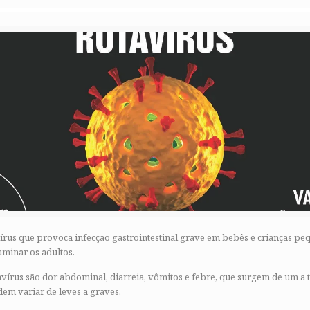
vírus que provoca infecção gastrointestinal grave em bebês e crianças pe
minar os adultos.
vírus são dor abdominal, diarreia, vômitos e febre, que surgem de um a t
em variar de leves a graves.