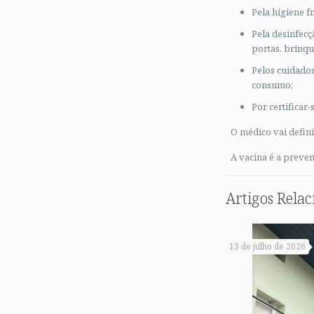
Pela higiene 
Pela desinfecç
portas, brinqu
Pelos cuidado
consumo;
Por certificar
O médico vai defin
A vacina é a preve
Artigos Rela
13 de julho de 2026