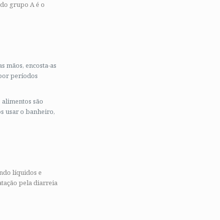
s do grupo A é o
as mãos, encosta-as
 por períodos
 alimentos são
 usar o banheiro,
ndo líquidos e
tação pela diarreia