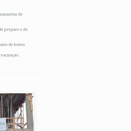
 maçanetas de
do preparo e do
antes de beber.
 vacinação.