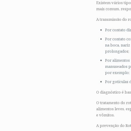
Existem vários tipo
mais comum, respon
A transmissão do r
Por contato di
Por contato co
na boca, nariz
prolongados;
Por alimentos
manuseados po
por exemplo;
Por gotículas 
O diagnóstico é ba
O tratamento do rot
alimentos leves, es
e vômitos.
A prevenção do Rot