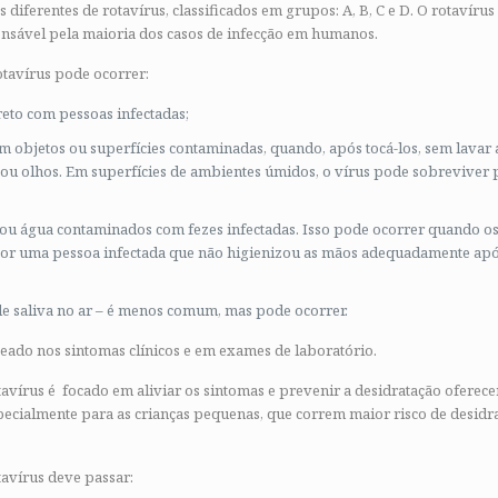
s diferentes de rotavírus, classificados em grupos: A, B, C e D. O rotavíru
sável pela maioria dos casos de infecção em humanos.
otavírus pode ocorrer:
reto com pessoas infectadas;
m objetos ou superfícies contaminadas, quando, após tocá-los, sem lavar 
 ou olhos. Em superfícies de ambientes úmidos, o vírus pode sobreviver
 ou água contaminados com fezes infectadas. Isso pode ocorrer quando os
r uma pessoa infectada que não higienizou as mãos adequadamente após
de saliva no ar – é menos comum, mas pode ocorrer.
seado nos sintomas clínicos e em exames de laboratório.
avírus é focado em aliviar os sintomas e prevenir a desidratação oferece
pecialmente para as crianças pequenas, que correm maior risco de desidra
avírus deve passar: