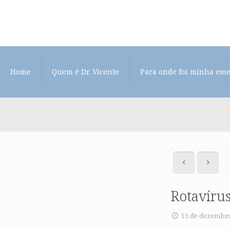
Home
Quem é Dr. Vicente
Para onde foi minha em
Rotavíru
15 de dezembro