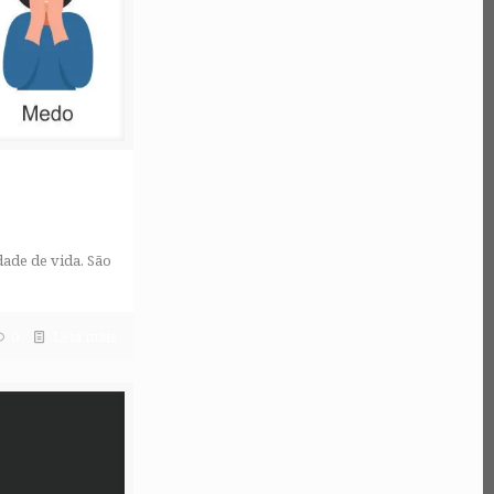
dade de vida. São
0
Leia mais