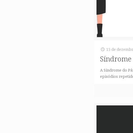
15 de dezembr
Síndrome 
A Síndrome do Pân
episódios repetid