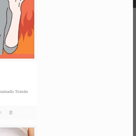
 chamado Tensão
0
Leia mais