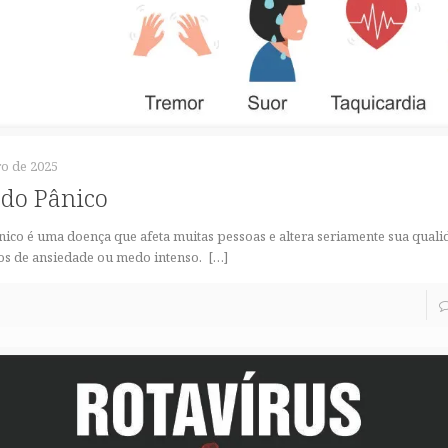
o de 2025
do Pânico
ico é uma doença que afeta muitas pessoas e altera seriamente sua quali
os de ansiedade ou medo intenso.
[…]