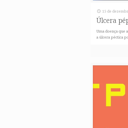
15 de dezembr
Úlcera pé
Uma doença que af
a úlcera péctica 