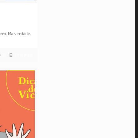
era. Na verdade,
0
Leia mais