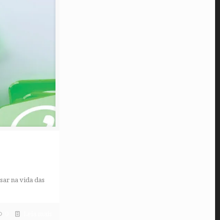
sar na vida das
0
Leia mais