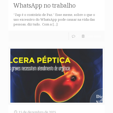
WhatsApp no trabalho
“Zap é o contrário de Paz.” Esse meme, sobre o que o
uso excessivo do WhatsApp pode causar na vida das
pessoas, diz tudo. Com a
[…]
0
Leia mais
15 de dezembro de 2025