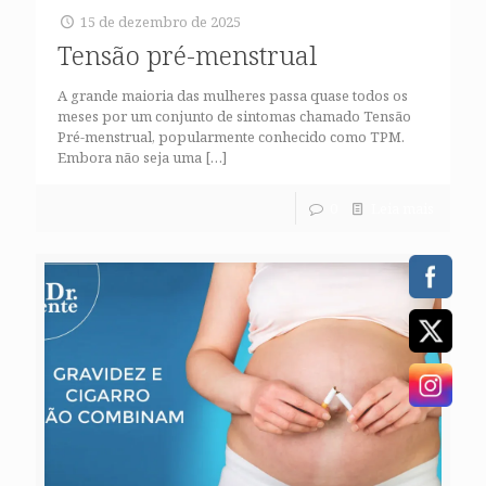
15 de dezembro de 2025
Tensão pré-menstrual
A grande maioria das mulheres passa quase todos os
meses por um conjunto de sintomas chamado Tensão
Pré-menstrual, popularmente conhecido como TPM.
Embora não seja uma
[…]
0
Leia mais