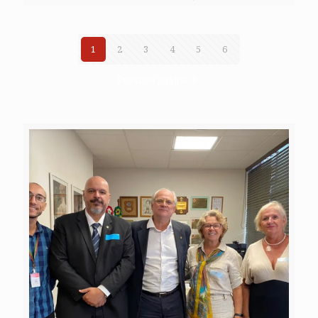
1
2
3
4
5
6
Próxima página