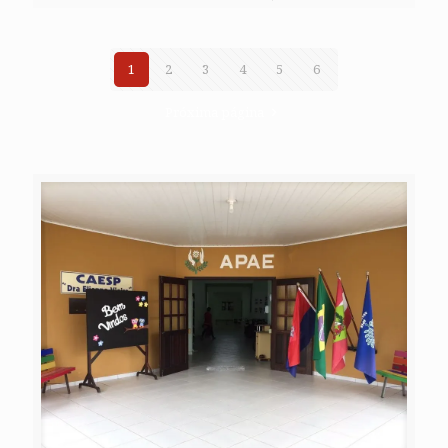
1
2
3
4
5
6
Próxima página