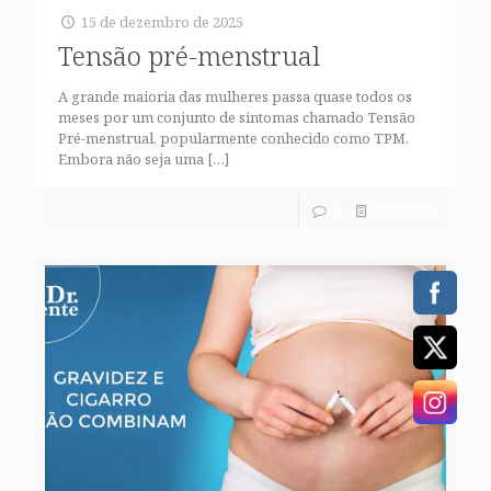
15 de dezembro de 2025
Tensão pré-menstrual
A grande maioria das mulheres passa quase todos os
meses por um conjunto de sintomas chamado Tensão
Pré-menstrual, popularmente conhecido como TPM.
Embora não seja uma
[…]
0
Leia mais