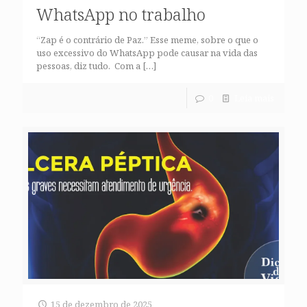
WhatsApp no trabalho
“Zap é o contrário de Paz.” Esse meme, sobre o que o
uso excessivo do WhatsApp pode causar na vida das
pessoas, diz tudo. Com a
[…]
0
Leia mais
15 de dezembro de 2025