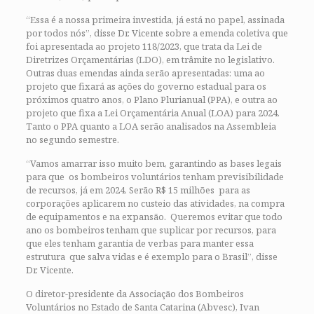
“Essa é a nossa primeira investida, já está no papel, assinada
por todos nós”, disse Dr. Vicente sobre a emenda coletiva que
foi apresentada ao projeto 118/2023, que trata da Lei de
Diretrizes Orçamentárias (LDO), em trâmite no legislativo.
Outras duas emendas ainda serão apresentadas: uma ao
projeto que fixará as ações do governo estadual para os
próximos quatro anos, o Plano Plurianual (PPA), e outra ao
projeto que fixa a Lei Orçamentária Anual (LOA) para 2024.
Tanto o PPA quanto a LOA serão analisados na Assembleia
no segundo semestre.
“Vamos amarrar isso muito bem, garantindo as bases legais
para que os bombeiros voluntários tenham previsibilidade
de recursos, já em 2024. Serão R$ 15 milhões para as
corporações aplicarem no custeio das atividades, na compra
de equipamentos e na expansão. Queremos evitar que todo
ano os bombeiros tenham que suplicar por recursos, para
que eles tenham garantia de verbas para manter essa
estrutura que salva vidas e é exemplo para o Brasil”, disse
Dr. Vicente.
O diretor-presidente da Associação dos Bombeiros
Voluntários no Estado de Santa Catarina (Abvesc), Ivan