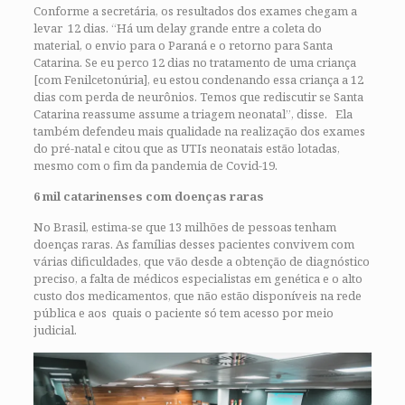
Conforme a secretária, os resultados dos exames chegam a
levar 12 dias. “Há um delay grande entre a coleta do
material, o envio para o Paraná e o retorno para Santa
Catarina. Se eu perco 12 dias no tratamento de uma criança
[com Fenilcetonúria], eu estou condenando essa criança a 12
dias com perda de neurônios. Temos que rediscutir se Santa
Catarina reassume assume a triagem neonatal”, disse. Ela
também defendeu mais qualidade na realização dos exames
do pré-natal e citou que as UTIs neonatais estão lotadas,
mesmo com o fim da pandemia de Covid-19.
6 mil catarinenses com doenças raras
No Brasil, estima-se que 13 milhões de pessoas tenham
doenças raras. As famílias desses pacientes convivem com
várias dificuldades, que vão desde a obtenção de diagnóstico
preciso, a falta de médicos especialistas em genética e o alto
custo dos medicamentos, que não estão disponíveis na rede
pública e aos quais o paciente só tem acesso por meio
judicial.