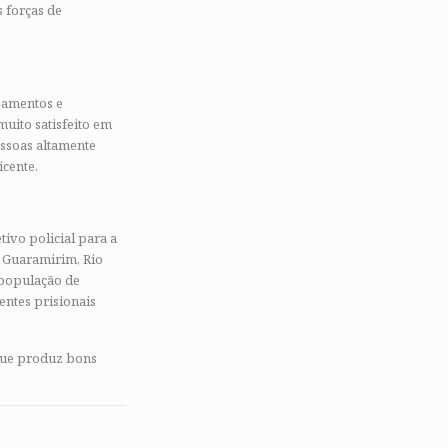
 forças de
ipamentos e
muito satisfeito em
essoas altamente
icente.
ivo policial para a
, Guaramirim, Rio
população de
ntes prisionais
que produz bons