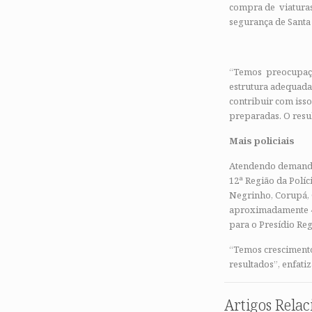
compra de viaturas
segurança de Santa 
“Temos preocupação
estrutura adequada 
contribuir com isso
preparadas. O resul
Mais policiais
Atendendo demanda 
12ª Região da Políc
Negrinho, Corupá,
aproximadamente 42
para o Presídio Reg
“Temos crescimento
resultados”, enfatiz
Artigos Rela