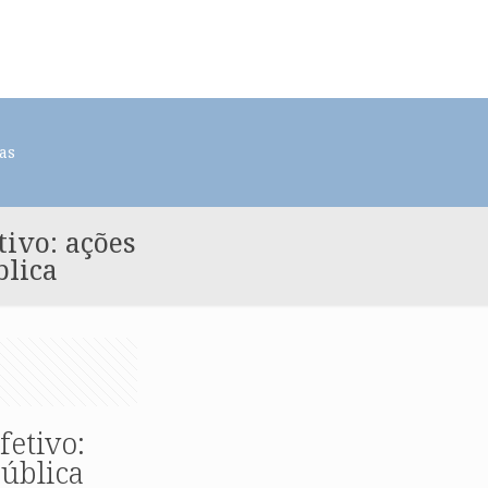
as
tivo: ações
blica
fetivo:
pública