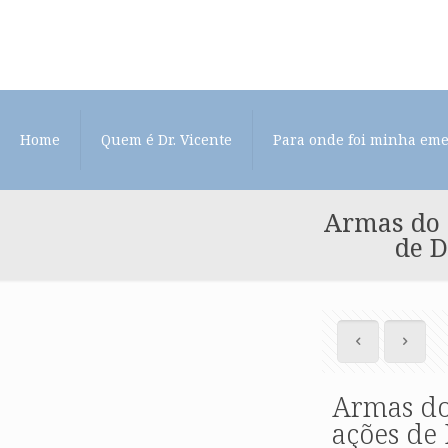
Home
Quem é Dr. Vicente
Para onde foi minha em
Armas do F
de D
Armas do 
ações de 