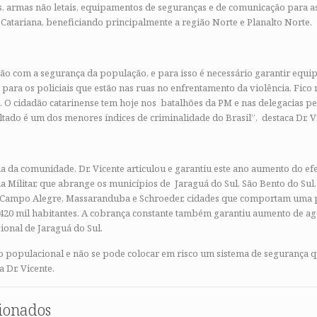
, armas não letais, equipamentos de seguranças e de comunicação para as
Catariana, beneficiando principalmente a região Norte e Planalto Norte.
 com a segurança da população, e para isso é necessário garantir equ
para os policiais que estão nas ruas no enfrentamento da violência. Fico 
. O cidadão catarinense tem hoje nos batalhões da PM e nas delegacias p
tado é um dos menores índices de criminalidade do Brasil”, destaca Dr. V
da comunidade, Dr. Vicente articulou e garantiu este ano aumento do efet
ia Militar, que abrange os municípios de Jaraguá do Sul, São Bento do Sul
 Campo Alegre, Massaranduba e Schroeder, cidades que comportam uma 
0 mil habitantes. A cobrança constante também garantiu aumento de age
ional de Jaraguá do Sul.
 populacional e não se pode colocar em risco um sistema de segurança 
a Dr. Vicente.
cionados