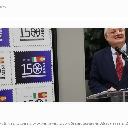
2025
ativas iniciam na próxima semana com Sessão Solene na Alesc e se esten