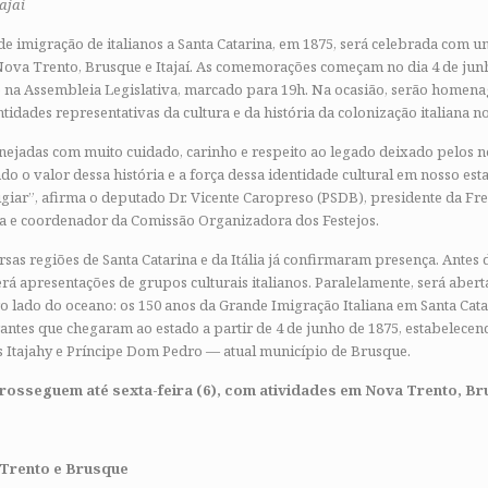
ajaí
e imigração de italianos a Santa Catarina, em 1875, será celebrada com u
Nova Trento, Brusque e Itajaí. As comemorações começam no dia 4 de ju
 na Assembleia Legislativa, marcado para 19h. Na ocasião, serão homen
tidades representativas da cultura e da história da colonização italiana n
anejadas com muito cuidado, carinho e respeito ao legado deixado pelos 
ndo o valor dessa história e a força dessa identidade cultural em nosso est
igiar”, afirma o deputado Dr. Vicente Caropreso (PSDB), presidente da Fr
lia e coordenador da Comissão Organizadora dos Festejos.
sas regiões de Santa Catarina e da Itália já confirmaram presença. Antes
erá apresentações de grupos culturais italianos. Paralelamente, será abert
 lado do oceano: os 150 anos da Grande Imigração Italiana em Santa Catar
rantes que chegaram ao estado a partir de 4 de junho de 1875, estabelecen
as Itajahy e Príncipe Dom Pedro — atual município de Brusque.
osseguem até sexta-feira (6), com atividades em Nova Trento, Bru
 Trento e Brusque