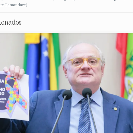
nte Tamandaré).
cionados