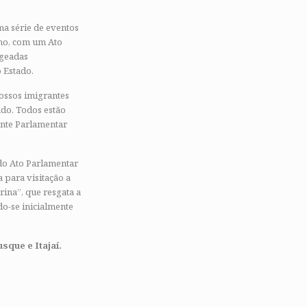
ma série de eventos
nho, com um Ato
ageadas
o Estado.
nossos imigrantes
ado. Todos estão
ente Parlamentar
 do Ato Parlamentar
a para visitação a
ina”, que resgata a
do-se inicialmente
sque e Itajaí.