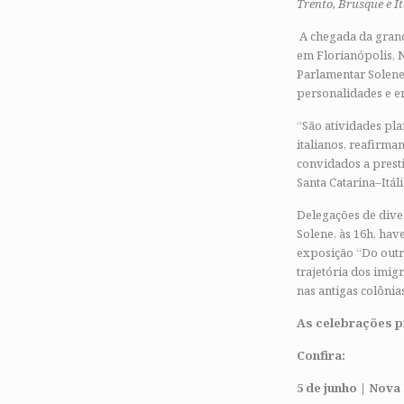
Trento, Brusque e It
A chegada da grand
em Florianópolis, 
Parlamentar Solene
personalidades e en
“São atividades pl
italianos, reafirma
convidados a prest
Santa Catarina–Itá
Delegações de diver
Solene, às 16h, hav
exposição “Do outro
trajetória dos imig
nas antigas colôni
As celebrações pr
Confira:
5 de junho | Nova