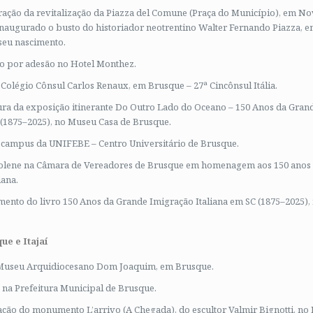
ação da revitalização da Piazza del Comune (Praça do Município), em No
naugurado o busto do historiador neotrentino Walter Fernando Piazza,
seu nascimento.
o por adesão no Hotel Monthez.
o Colégio Cônsul Carlos Renaux, em Brusque – 27ª Cincônsul Itália.
ura da exposição itinerante Do Outro Lado do Oceano – 150 Anos da Gran
 (1875–2025), no Museu Casa de Brusque.
o campus da UNIFEBE – Centro Universitário de Brusque.
Solene na Câmara de Vereadores de Brusque em homenagem aos 150 anos
iana.
ento do livro 150 Anos da Grande Imigração Italiana em SC (1875–2025), 
ue e Itajaí
o Museu Arquidiocesano Dom Joaquim, em Brusque.
 na Prefeitura Municipal de Brusque.
ção do monumento L’arrivo (A Chegada), do escultor Valmir Bignotti, no P