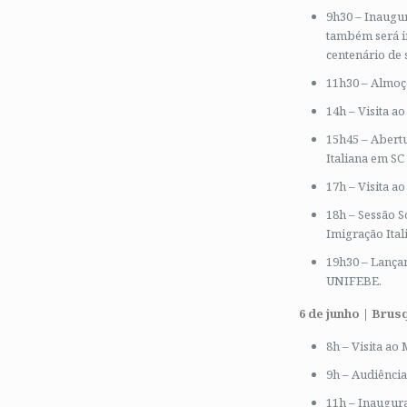
9h30 – Inaugur
também será i
centenário de 
11h30 – Almoç
14h – Visita a
15h45 – Abert
Italiana em SC
17h – Visita a
18h – Sessão 
Imigração Ital
19h30 – Lançam
UNIFEBE.
6 de junho | Brusq
8h – Visita a
9h – Audiência
11h – Inaugura