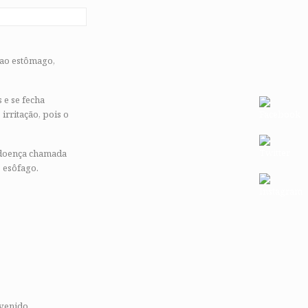
 ao estômago,
 e se fecha
irritação, pois o
 doença chamada
 esôfago.
evenido