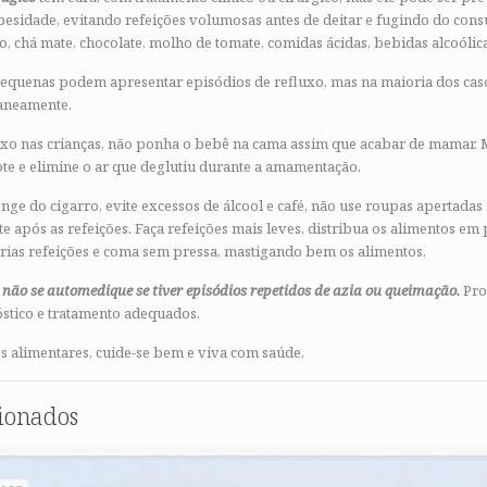
esidade, evitando refeições volumosas antes de deitar e fugindo do con
o, chá mate, chocolate, molho de tomate, comidas ácidas, bebidas alcoólica
equenas podem apresentar episódios de refluxo, mas na maioria dos cas
aneamente.
uxo nas crianças, não ponha o bebê na cama assim que acabar de mamar.
ote e elimine o ar que deglutiu durante a amamentação.
onge do cigarro, evite excessos de álcool e café, não use roupas apertadas
e após as refeições. Faça refeições mais leves, distribua os alimentos e
rias refeições e coma sem pressa, mastigando bem os alimentos.
e
não se automedique se tiver episódios repetidos de azia ou queimação.
Pro
stico e tratamento adequados.
s alimentares, cuide-se bem e viva com saúde.
cionados