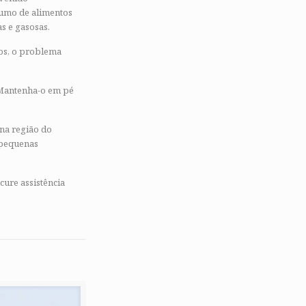
sumo de alimentos
s e gasosas.
os, o problema
 Mantenha-o em pé
 na região do
m pequenas
cure assistência