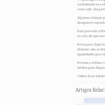
combatendo-se a ob
como café, chá pret
Algumas crianças p
desaparece espont
Para prevenir refl
no colo até que arr
Perca peso, fique l
abdome, não se deit
quantidades por vá
Previna o refluxo 
médica para diagnó
Cultive bons hábito
Artigos Rela