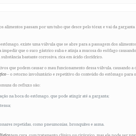
 alimentos passam por um tubo que desce pelo tórax e vai da garganta
 estômago, existe uma válvula que se abre para a passagem dos alimentos
impedir que o suco gástrico suba e atinja a mucosa do esôfago causando 
 substância bastante corrosiva, rica em ácido clorídrico.
tivos que podem causar o mau funcionamento dessa válvula, causando a
gico
– o retorno involuntário e repetitivo do conteúdo do estômago para o
omuns do refluxo são:
ção na boca do estômago, que pode atingir até a garganta;
ntensa;
nares repetidas, como pneumonias, bronquites e asma.
fágico
tem cura, com tratamento clínico ou cirúrgico, mas ele pode ser pr