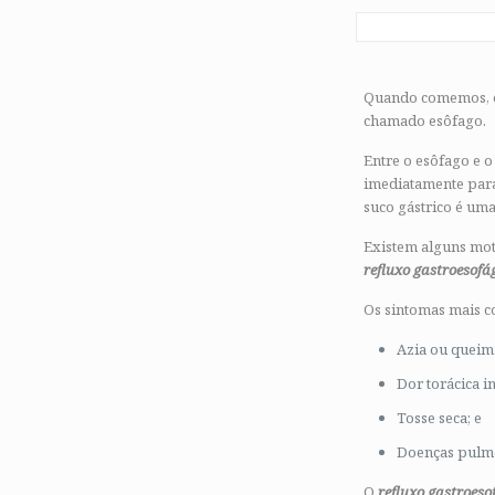
Quando comemos, os
chamado esôfago.
Entre o esôfago e o
imediatamente para 
suco gástrico é uma
Existem alguns mo
refluxo gastroesofá
Os sintomas mais c
Azia ou queima
Dor torácica i
Tosse seca; e
Doenças pulmo
O
refluxo gastroeso