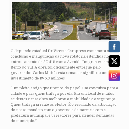
O deputado estadual Dr. Vicente Caropreso comemora a
conclusão e inauguração da nova rotatória estendida no
entroncamento da SC-418 com a Avenida Imigrantes, em São
Bento do Sul. A obra foi oficialmente entregue pelo
governador Carlos Moisés esta semana e significou um
investimento de R$ 5,9 milhões.
“Um pleito antigo que tiramos do papel. Um conquista para a
cidade e para quem trafega por ela. Era um local de muitos
acidentes e essa obra melhorou a mobilidade e a segurança.
Quem trafega já sente os efeitos. É o resultado da articulação
do nosso mandato com o governo e da parceria com a
prefeitura municipal e vereadores para atender demandas
do município.”