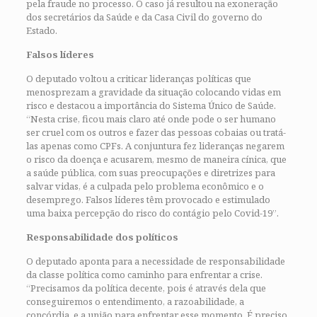
pela fraude no processo. O caso já resultou na exoneração
dos secretários da Saúde e da Casa Civil do governo do
Estado.
Falsos líderes
O deputado voltou a criticar lideranças políticas que
menosprezam a gravidade da situação colocando vidas em
risco e destacou a importância do Sistema Único de Saúde.
“Nesta crise, ficou mais claro até onde pode o ser humano
ser cruel com os outros e fazer das pessoas cobaias ou tratá-
las apenas como CPFs. A conjuntura fez lideranças negarem
o risco da doença e acusarem, mesmo de maneira cínica, que
a saúde pública, com suas preocupações e diretrizes para
salvar vidas, é a culpada pelo problema econômico e o
desemprego. Falsos líderes têm provocado e estimulado
uma baixa percepção do risco do contágio pelo Covid-19”.
Responsabilidade dos políticos
O deputado aponta para a necessidade de responsabilidade
da classe política como caminho para enfrentar a crise.
“Precisamos da política decente, pois é através dela que
conseguiremos o entendimento, a razoabilidade, a
concórdia, e a união para enfrentar esse momento. É preciso