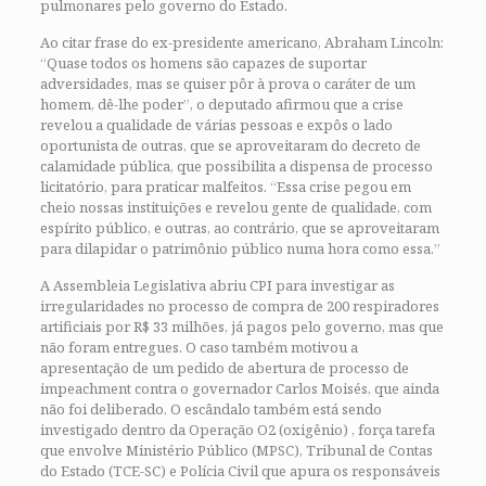
pulmonares pelo governo do Estado.
Ao citar frase do ex-presidente americano, Abraham Lincoln:
“Quase todos os homens são capazes de suportar
adversidades, mas se quiser pôr à prova o caráter de um
homem, dê-lhe poder”, o deputado afirmou que a crise
revelou a qualidade de várias pessoas e expôs o lado
oportunista de outras, que se aproveitaram do decreto de
calamidade pública, que possibilita a dispensa de processo
licitatório, para praticar malfeitos. “Essa crise pegou em
cheio nossas instituições e revelou gente de qualidade, com
espírito público, e outras, ao contrário, que se aproveitaram
para dilapidar o patrimônio público numa hora como essa.”
A Assembleia Legislativa abriu CPI para investigar as
irregularidades no processo de compra de 200 respiradores
artificiais por R$ 33 milhões, já pagos pelo governo, mas que
não foram entregues. O caso também motivou a
apresentação de um pedido de abertura de processo de
impeachment contra o governador Carlos Moisés, que ainda
não foi deliberado. O escândalo também está sendo
investigado dentro da Operação O2 (oxigênio) , força tarefa
que envolve Ministério Público (MPSC), Tribunal de Contas
do Estado (TCE-SC) e Polícia Civil que apura os responsáveis