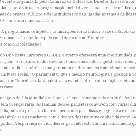
O evento, organizado pela Comissão de Defesa dos Direitos da Pessoa com
idades, será virtual. A programação inclui diversas palestras de médicos, 
tes de órgãos públicos e de instituições sociais ligadas ao tema e de lidera
h30, com encerramento às 16h.
. A programação completa e as inscrições serão feitas no site da Escola do 
A transmissão será feita pelo canal da escola no Youtube:
e.com/c/EscoladaAlesc.
o Dr. Vicente Caropreso (PSDB), o evento oferecerá uma oportunidade p
mações. “Serão abordados diversos temas vinculados à questão das doenç
amento, políticas públicas que garantam medicamentos e atendimento médi
 a inclusão social.” O parlamentar, que é médico neurologista e preside a 
soa com Deficiência, fará palestra no evento sobre o tema “Ações efetiva
as raras”.
ssagem do Dia Mundial das Doenças Raras, comemorado em 28 de fevereir
 têm doenças raras. As famílias desses pacientes convivem com várias dif
 diagnóstico preciso, a falta de médicos especialistas em genética e o alto
xemplo são os pacientes com a doença degenerativa conhecida como AM
spinhal. A esperança de vida desses pacientes está em um medicamento qu
ma.