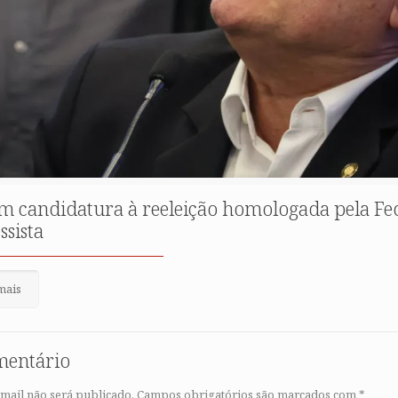
tem candidatura à reeleição homologada pela F
ssista
mais
mentário
mail não será publicado.
Campos obrigatórios são marcados com
*