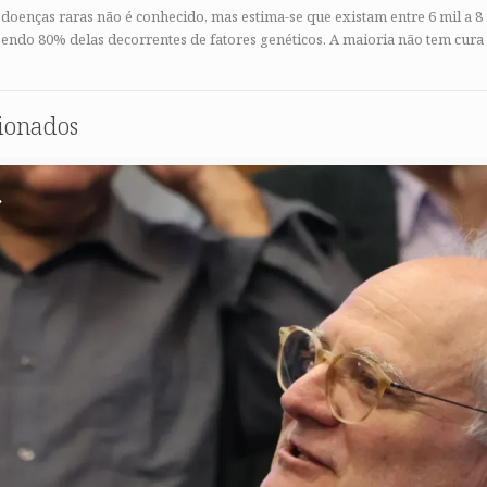
oenças raras não é conhecido, mas estima-se que existam entre 6 mil a 8 
endo 80% delas decorrentes de fatores genéticos. A maioria não tem cu
cionados