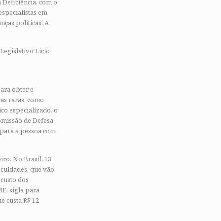
 Deficiência, com o
especialistas em
nças políticas. A
Legislativo Licio
ara obter e
as raras, como
co especializado, o
Comissão de Defesa
s para a pessoa com
o. No Brasil, 13
iculdades, que vão
 custo dos
E, sigla para
e custa R$ 12