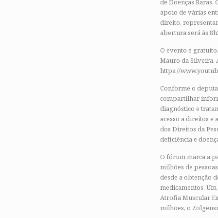
de Doenças Raras. 
apoio de várias ent
direito, representan
abertura será às 8
O evento é gratuito
Mauro da Silveira. 
https://www.youtub
Conforme o deputad
compartilhar infor
diagnóstico e trat
acesso a direitos e
dos Direitos da Pes
deficiência e doenç
O fórum marca a pa
milhões de pessoas
desde a obtenção de
medicamentos. Um e
Atrofia Muscular E
milhões, o Zolgens