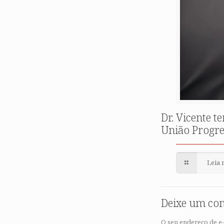
Dr. Vicente 
União Progre
Leia 
Deixe um co
O seu endereço de e-