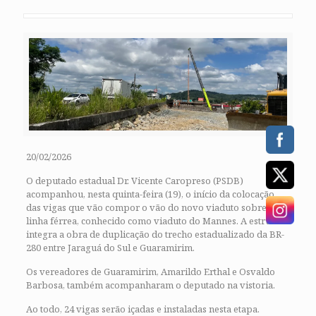
20/02/2026
O deputado estadual Dr. Vicente Caropreso (PSDB)
acompanhou, nesta quinta-feira (19), o início da colocação
das vigas que vão compor o vão do novo viaduto sobre a
linha férrea, conhecido como viaduto do Mannes. A estrutura
integra a obra de duplicação do trecho estadualizado da BR-
280 entre Jaraguá do Sul e Guaramirim.
Os vereadores de Guaramirim, Amarildo Erthal e Osvaldo
Barbosa, também acompanharam o deputado na vistoria.
Ao todo, 24 vigas serão içadas e instaladas nesta etapa.