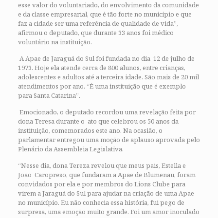
esse valor do voluntariado, do envolvimento da comunidade
e da classe empresarial, que é tão forte no município e que
faz a cidade ser uma referência de qualidade de vida”,
afirmou o deputado, que durante 33 anos foi médico
voluntário na instituição.
A Apae de Jaraguá do Sul foi fundada no dia 12 de julho de
1973. Hoje ela atende cerca de 800 alunos, entre crianças,
adolescentes e adultos até a terceira idade. São mais de 20 mil
atendimentos por ano. “É uma instituição que é exemplo
para Santa Catarina”.
Emocionado, o deputado recordou uma revelação feita por
dona Teresa durante o ato que celebrou os 50 anos da
instituição, comemorados este ano. Na ocasião, o
parlamentar entregou uma moção de aplauso aprovada pelo
Plenário da Assembleia Legislativa.
“Nesse dia, dona Tereza revelou que meus pais, Estella e
João Caropreso, que fundaram a Apae de Blumenau, foram
convidados por ela e por membros do Lions Clube para
virem a Jaraguá do Sul para ajudar na criação de uma Apae
no município. Eu não conhecia essa história, fui pego de
surpresa, uma emoção muito grande. Foi um amor inoculado