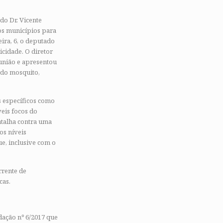
do Dr. Vicente
os municípios para
ira, 6, o deputado
cidade. O diretor
união e apresentou
 do mosquito,
s específicos como
veis focos do
atalha contra uma
os níveis
e, inclusive com o
rrente de
cas.
idação nº 6/2017 que