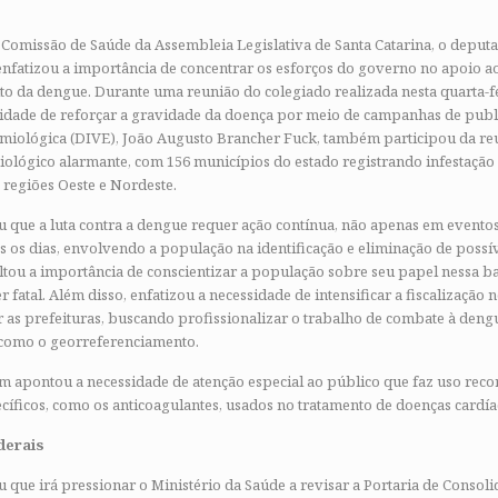
Comissão de Saúde da Assembleia Legislativa de Santa Catarina, o deputa
nfatizou a importância de concentrar os esforços do governo no apoio a
o da dengue. Durante uma reunião do colegiado realizada nesta quarta-fe
idade de reforçar a gravidade da doença por meio de campanhas de publi
emiológica (DIVE), João Augusto Brancher Fuck, também participou da re
ológico alarmante, com 156 municípios do estado registrando infestação
 regiões Oeste e Nordeste.
ou que a luta contra a dengue requer ação contínua, não apenas em evento
s os dias, envolvendo a população na identificação e eliminação de possí
altou a importância de conscientizar a população sobre seu papel nessa b
 fatal. Além disso, enfatizou a necessidade de intensificar a fiscalização n
 as prefeituras, buscando profissionalizar o trabalho de combate à dengu
 como o georreferenciamento.
apontou a necessidade de atenção especial ao público que faz uso reco
íficos, como os anticoagulantes, usados no tratamento de doenças cardía
derais
u que irá pressionar o Ministério da Saúde a revisar a Portaria de Consol