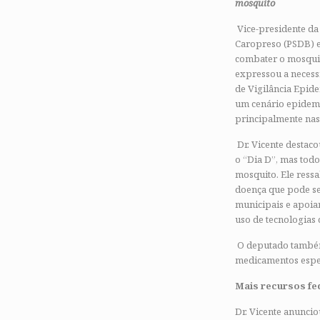
mosquito
Vice-presidente da 
Caropreso (PSDB) e
combater o mosquit
expressou a necess
de Vigilância Epid
um cenário epidemi
principalmente nas
Dr. Vicente destac
o “Dia D”, mas todo
mosquito. Ele ress
doença que pode ser
municipais e apoiar
uso de tecnologias
O deputado também 
medicamentos espec
Mais recursos fe
Dr. Vicente anuncio