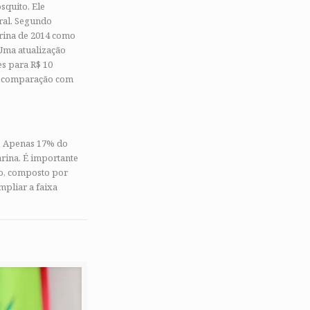
quito. Ele
ral. Segundo
arina de 2014 como
Uma atualização
es para R$ 10
em comparação com
. Apenas 17% do
rina. É importante
co, composto por
mpliar a faixa