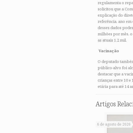
regulamenta o repa
solicitou que a Co
explicação do diret
referência, ano em
desses dados poder
milhões por mês, o
as atuais 1,2 mil.
Vacinação
O deputado também
público-alvo foi a
destacar que a vaci
crianças entre 10 e
etária para até 14 a
Artigos Rela
6 de agosto de 2026