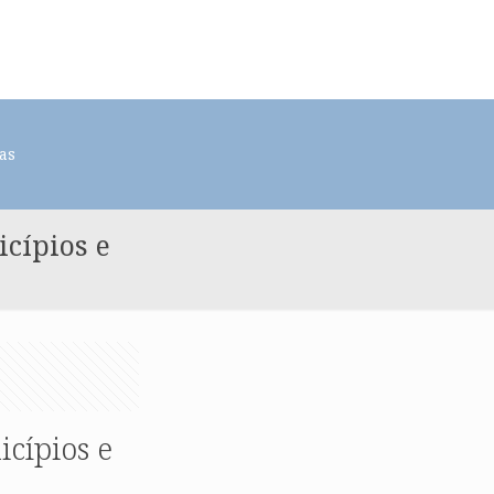
as
cípios e
cípios e