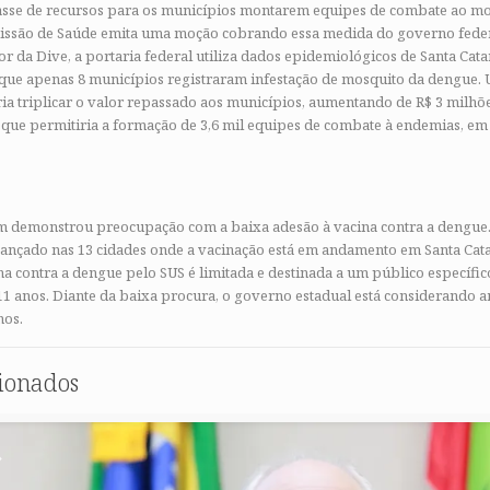
sse de recursos para os municípios montarem equipes de combate ao mos
missão de Saúde emita uma moção cobrando essa medida do governo fede
or da Dive, a portaria federal utiliza dados epidemiológicos de Santa Cat
 que apenas 8 municípios registraram infestação de mosquito da dengue. 
ia triplicar o valor repassado aos municípios, aumentando de R$ 3 milhõ
 que permitiria a formação de 3,6 mil equipes de combate à endemias, 
 demonstrou preocupação com a baixa adesão à vacina contra a dengue
lcançado nas 13 cidades onde a vacinação está em andamento em Santa Cata
na contra a dengue pelo SUS é limitada e destinada a um público específi
 11 anos. Diante da baixa procura, o governo estadual está considerando a
nos.
cionados