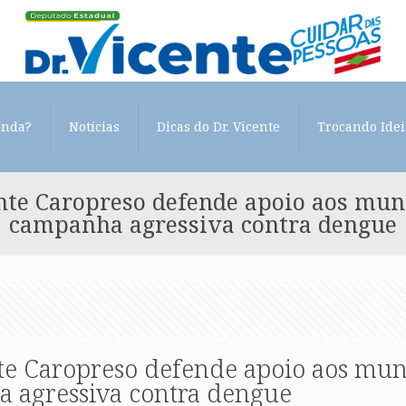
enda?
Notícias
Dicas do Dr. Vicente
Trocando Idei
ente Caropreso defende apoio aos muni
campanha agressiva contra dengue
te Caropreso defende apoio aos muni
 agressiva contra dengue