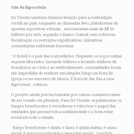
Fim da hipocrisia
Dr. Vicente também chamou atenção para a contradição
vivida no país: enquanto as chamadas
Bets, p
lataformas de
apostas esportivas virtuais , movimentam mais de R$ 30
bilhões por mês, segundo o Banco Central, sem sofrerem
fiscalização ou restrições significativas, iniciativas
comunitárias enfrentam barreiras.
“O Brasil é o país das contradições. Enquanto os jogos online
seguem liberados, lucrando bilhões e levando milhões de
brasileiros ao vício e ao endividamento, comunidades locais
são impedidas de realizar um simples bingo na festa da
igreja ou no encontro de idosos. É hora de dar fim a essa
hipocrisia”, criticou.
O projeto ainda precisa tramitar por outras comissões antes
de ser votado em plenário. Para Dr. Vicente, regulamentar os
bingos beneficentes é reconhecer e valorizar o papel das
entidades que promovem a solidariedade e o bem-estar
social em todo o estado.
“Bingo beneficente é união, é lazer, é ajuda mútua, é causa
social. E essa proposta tem o meu total apoio”, concluiu.