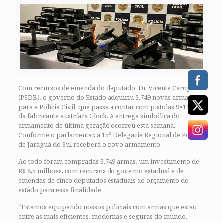
Com recursos de emenda do deputado Dr. Vicente Caropreso
(PSDB), o governo do Estado adquiriu 3.749 novas armas
para a Polícia Civil, que passa a contar com pistolas 9×19 mm
da fabricante austríaca Glock. A entrega simbólica do
armamento de última geração ocorreu esta semana.
Conforme o parlamentar, a 15ª Delegacia Regional de Polícia
de Jaraguá do Sul receberá o novo armamento.
Ao todo foram compradas 3.749 armas, um investimento de
R$ 8,5 milhões, com recursos do governo estadual e de
emendas de cinco deputados estaduais ao orçamento do
estado para essa finalidade.
“Estamos equipando nossos policiais com armas que estão
entre as mais eficientes, modernas e seguras do mundo.