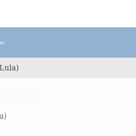
as
Lula)
a)