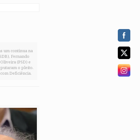
as um continua na
PSDB), Fernando
Oliveira (PSD) e
sputaram o pleito.
 com Deficiência.