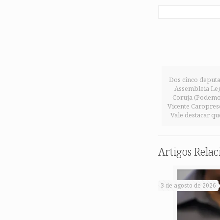
Dos cinco deputa
Assembleia Leg
Coruja (Podemos
Vicente Caropreso
Vale destacar qu
Artigos Rela
3 de agosto de 2026