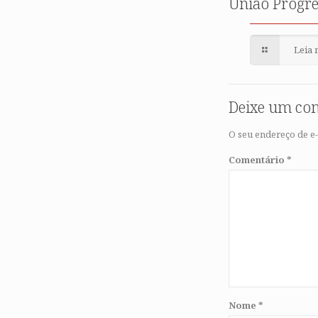
União Progre
Leia 
Deixe um co
O seu endereço de e-
Comentário
*
Nome
*