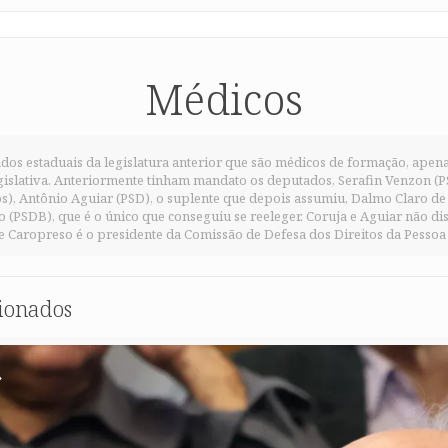
Médicos
dos estaduais da legislatura anterior que são médicos de formação, apen
islativa. Anteriormente tinham mandato os deputados, Serafin Venzon (
), Antônio Aguiar (PSD), o suplente que depois assumiu, Dalmo Claro de 
 (PSDB), que é o único que conseguiu se reeleger. Coruja e Aguiar não di
e Caropreso é o presidente da Comissão de Defesa dos Direitos da Pessoa
cionados