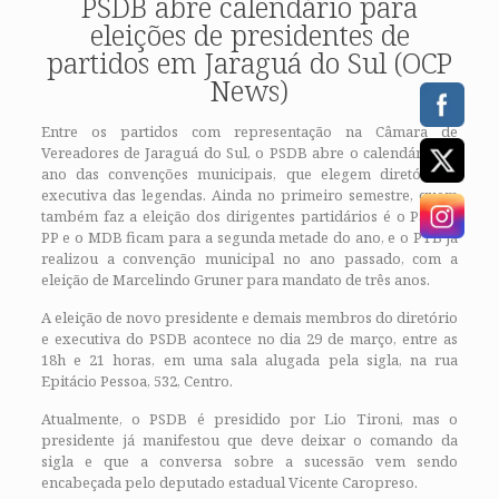
PSDB abre calendário para
eleições de presidentes de
partidos em Jaraguá do Sul (OCP
News)
Entre os partidos com representação na Câmara de
Vereadores de Jaraguá do Sul, o PSDB abre o calendário do
ano das convenções municipais, que elegem diretório e
executiva das legendas. Ainda no primeiro semestre, quem
também faz a eleição dos dirigentes partidários é o PSD. O
PP e o MDB ficam para a segunda metade do ano, e o PTB já
realizou a convenção municipal no ano passado, com a
eleição de Marcelindo Gruner para mandato de três anos.
A eleição de novo presidente e demais membros do diretório
e executiva do PSDB acontece no dia 29 de março, entre as
18h e 21 horas, em uma sala alugada pela sigla, na rua
Epitácio Pessoa, 532, Centro.
Atualmente, o PSDB é presidido por Lio Tironi, mas o
presidente já manifestou que deve deixar o comando da
sigla e que a conversa sobre a sucessão vem sendo
encabeçada pelo deputado estadual Vicente Caropreso.