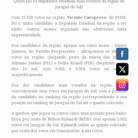
Quem são os deputados estaduais mais votados da região de
Jaraguá do Sul?
Com 25.320 votos na região,
Vicente Caropreso
, do PSDB,
foi o único candidato a Deputado Estadual da região a ser
eleito. Outros nomes regionais não obtiveram tanta
expressividade.
Dos candidatos da região, apenas um outro nome – Dieter
Janssen, do Partido Progressista – ultrapassou os dez mil
votos na região, chegando perto da marca dos 20 mil.
Adriano Junkes (PSL) e Fedra Konell (PSB) chegaram perto
dos 10 mil, com 9.902 e 9.916 votos na região,
respectivamente.
Dos dez candidatos mais votados na região, nove
concentraram seus votos em Jaraguá do Sul, com a posição
do candidato no ranking da região correspondendo à sua
posição no ranking de Jaraguá do Sul até o quarto colocado.
A quebra, que jogou os outros cinco uma posição para baixo
ficou por conta de Nilson Bylaardt (MDB): com apenas 1.002
votos em Jaraguá do Sul, Bylaardt subiu ao quinto colocado
por conta dos votos em Guaramirim: 4.444 votos.