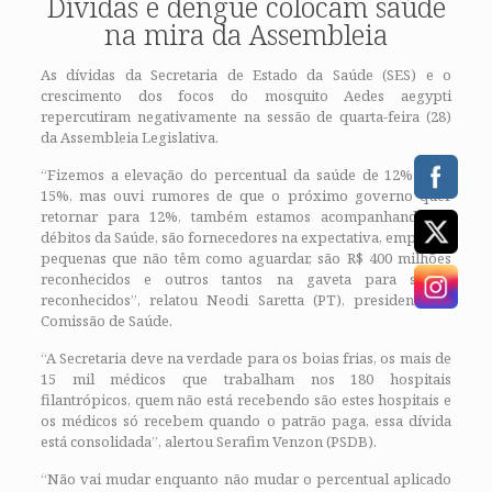
Dívidas e dengue colocam saúde
na mira da Assembleia
As dívidas da Secretaria de Estado da Saúde (SES) e o
crescimento dos focos do mosquito Aedes aegypti
repercutiram negativamente na sessão de quarta-feira (28)
da Assembleia Legislativa.
“Fizemos a elevação do percentual da saúde de 12% para
15%, mas ouvi rumores de que o próximo governo quer
retornar para 12%, também estamos acompanhando os
débitos da Saúde, são fornecedores na expectativa, empresas
pequenas que não têm como aguardar, são R$ 400 milhões
reconhecidos e outros tantos na gaveta para serem
reconhecidos”, relatou Neodi Saretta (PT), presidente da
Comissão de Saúde.
“A Secretaria deve na verdade para os boias frias, os mais de
15 mil médicos que trabalham nos 180 hospitais
filantrópicos, quem não está recebendo são estes hospitais e
os médicos só recebem quando o patrão paga, essa dívida
está consolidada”, alertou Serafim Venzon (PSDB).
“Não vai mudar enquanto não mudar o percentual aplicado