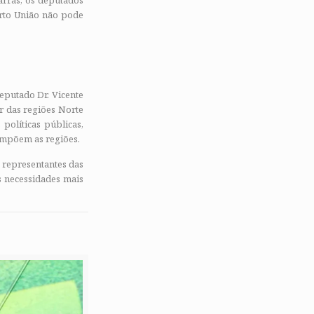
arras, os deputados
orto União não pode
eputado Dr. Vicente
r das regiões Norte
políticas públicas,
ompõem as regiões.
 representantes das
s necessidades mais