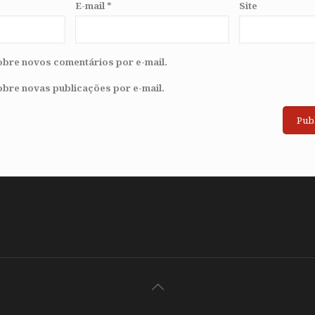
E-mail
*
Site
obre novos comentários por e-mail.
obre novas publicações por e-mail.