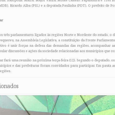
olis, Itaiópolis, Mafra, Major Vieira, Monte Castelo, Papanduva e Três B
(MDB), Ricardo Alba (PSL) e a deputada Paulinha (PDT). O prefeito de P
ar
s três parlamentares ligados às regiões Norte e Nordeste do estado, o d
equereu, na Assembleia Legislativa, a constituição da Frente Parlamenta
tivo é unir forças na defesa das demandas das regiões, acompanhar as 
mular discussões e ações da sociedade relacionadas aos municípios que c
ar fará uma reunião na próxima terça-feira (12). Segundo o deputado, os
icípios e das prefeituras foram convidados para participar. Em pauta a
egiões.
cionados