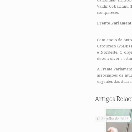
Canoinhas, Irineóp
Valdir Cobalchini 
comparecer.
Frente Parlament
Com apoio de outro
Caropreso (PSDB) r
e Nordeste. O obje
desenvolver e esti
A Frente Parlament
associações de mun
urgentes das duas r
Artigos Rela
10 de julho de 2026